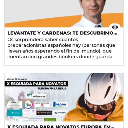
LEVÁNTATE Y CÁRDENAS: TE DESCUBRIMOS
LA SORPRENDENTE SECTA DE LOS
Os sorprenderá saber cuantos
PREPARACIONISTAS
preparacionistas españoles hay (personas que
llevan años esperando el fin del mundo), que
cuentan con grandes búnkers donde guardan
alimentos y miles de euros. Disfruta además de
la broma de Coco Prete; y alucina con el
hombre que ha saltado la cuarentena para ir a
esquiar a Sierra Nevada. También hemos
hablado de la banda de ''Los Miami'' con Albert
Catillón. ¡Vuelve a escuchar esto, y muchas
noticias curiosas más que te harán reír!
#SOÑADORES
X ESQUIADA PARA NOVATOS EUROPA FM