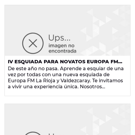
IV ESQUIADA PARA NOVATOS EUROPA FM
LA RIOJA
De este año no pasa. Aprende a esquiar de una
vez por todas con una nueva esquiada de
Europa FM La Rioja y Valdezcaray. Te invitamos
a vivir una experiencia única. Nosotros
ponemos el forfait, el material de esquí y dos
horas de clase con monitores; tú, la ilusión y las
ganas de aprender a esquiar.