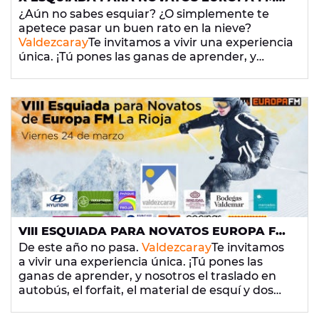
LA RIOJA
¿Aún no sabes esquiar? ¿O simplemente te
apetece pasar un buen rato en la nieve?
Valdezcaray
Te invitamos a vivir una experiencia
única. ¡Tú pones las ganas de aprender, y
nosotros el traslado en autobús, el forfait, el
material de esquí y dos horas de clase con
monitor!
VIII ESQUIADA PARA NOVATOS EUROPA FM
LA RIOJA
De este año no pasa.
Valdezcaray
Te invitamos
a vivir una experiencia única. ¡Tú pones las
ganas de aprender, y nosotros el traslado en
autobús, el forfait, el material de esquí y dos
horas de clase con monitor!