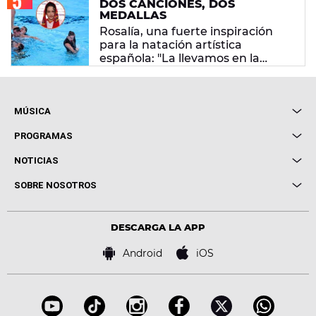
DOS CANCIONES, DOS
MEDALLAS
Rosalía, una fuerte inspiración
para la natación artística
española: "La llevamos en la
sangre"
MÚSICA
Local de Ensayo Europa FM
PROGRAMAS
Entrevistas
Cuerpos especiales
NOTICIAS
Conciertos
Me pones
Novedades
Cine y Televisión
SOBRE NOSOTROS
Locutores Europa FM
Estilo de vida
Política de privacidad
Virales
Advertencia legal
Tecnología
DESCARGA LA APP
Política de cookies
Famosos
Bases de concursos
Android
iOS
Accesibilidad
Configuración de la privacidad