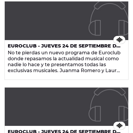
cada noche en Europa FM con los temazos que
más te gustan.
EUROCLUB - JUEVES 24 DE SEPTIEMBRE DE
2015
No te pierdas un nuevo programa de Euroclub
donde repasamos la actualidad musical como
nadie lo hace y te presentamos todas las
exclusivas musicales. Juanma Romero y Laura
Trigo hacen que los euroclubbers sean la parte
más importante del radio-show que arrasa
cada noche en Europa FM con los temazos que
más te gustan.
EUROCLUB - JUEVES 24 DE SEPTIEMBRE DE