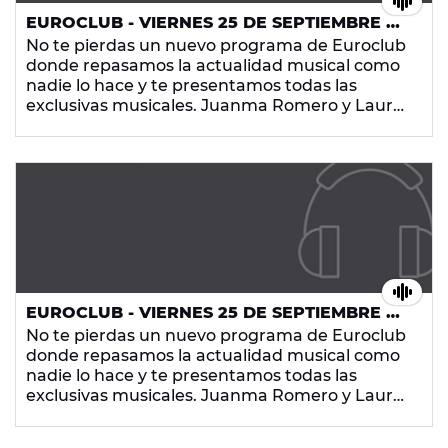
EUROCLUB - VIERNES 25 DE SEPTIEMBRE DE
2015
No te pierdas un nuevo programa de Euroclub
donde repasamos la actualidad musical como
nadie lo hace y te presentamos todas las
exclusivas musicales. Juanma Romero y Laura
Trigo hacen que los euroclubbers sean la parte
más importante del radio-show que arrasa
cada noche en Europa FM con los temazos que
más te gustan.
EUROCLUB - VIERNES 25 DE SEPTIEMBRE DE
2015
No te pierdas un nuevo programa de Euroclub
donde repasamos la actualidad musical como
nadie lo hace y te presentamos todas las
exclusivas musicales. Juanma Romero y Laura
Trigo hacen que los euroclubbers sean la parte
más importante del radio-show que arrasa