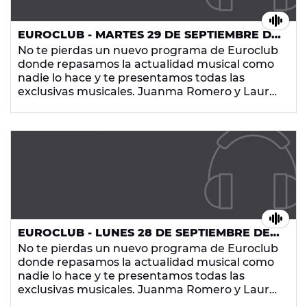
EUROCLUB - MARTES 29 DE SEPTIEMBRE DE
2015
No te pierdas un nuevo programa de Euroclub
donde repasamos la actualidad musical como
nadie lo hace y te presentamos todas las
exclusivas musicales. Juanma Romero y Laura
Trigo hacen que los euroclubbers sean la parte
más importante del radio-show que arrasa
cada noche en Europa FM con los temazos que
más te gustan.
EUROCLUB - LUNES 28 DE SEPTIEMBRE DE
2015
No te pierdas un nuevo programa de Euroclub
donde repasamos la actualidad musical como
nadie lo hace y te presentamos todas las
exclusivas musicales. Juanma Romero y Laura
Trigo hacen que los euroclubbers sean la parte