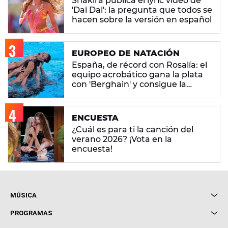
Shakira publica el lyric video de
'Dai Dai': la pregunta que todos se
hacen sobre la versión en español
EUROPEO DE NATACIÓN
España, de récord con Rosalía: el
equipo acrobático gana la plata
con 'Berghain' y consigue la
mayor nota de impresión artística
ENCUESTA
¿Cuál es para ti la canción del
verano 2026? ¡Vota en la
encuesta!
MÚSICA
Local de Ensayo Europa FM
PROGRAMAS
Entrevistas
Cuerpos especiales