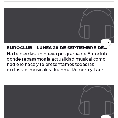
más importante del radio-show que arrasa
cada noche en Europa FM con los temazos que
más te gustan.
EUROCLUB - LUNES 28 DE SEPTIEMBRE DE
2015
No te pierdas un nuevo programa de Euroclub
donde repasamos la actualidad musical como
nadie lo hace y te presentamos todas las
exclusivas musicales. Juanma Romero y Laura
Trigo hacen que los euroclubbers sean la parte
más importante del radio-show que arrasa
cada noche en Europa FM con los temazos que
más te gustan.