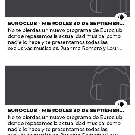
EUROCLUB - MIÉRCOLES 30 DE SEPTIEMBRE
DE 2015
No te pierdas un nuevo programa de Euroclub
donde repasamos la actualidad musical como
nadie lo hace y te presentamos todas las
exclusivas musicales. Juanma Romero y Laura
Trigo hacen que los euroclubbers sean la parte
más importante del radio-show que arrasa
cada noche en Europa FM con los temazos que
más te gustan.
EUROCLUB - MIÉRCOLES 30 DE SEPTIEMBRE
DE 2015
No te pierdas un nuevo programa de Euroclub
donde repasamos la actualidad musical como
nadie lo hace y te presentamos todas las