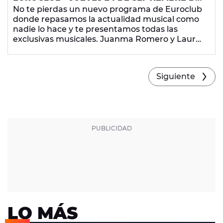
2015
No te pierdas un nuevo programa de Euroclub
donde repasamos la actualidad musical como
nadie lo hace y te presentamos todas las
exclusivas musicales. Juanma Romero y Laura
Trigo hacen que los euroclubbers sean la parte
más importante del radio-show que arrasa
cada noche en Europa FM con los temazos que
Siguiente
más te gustan.
LO MÁS