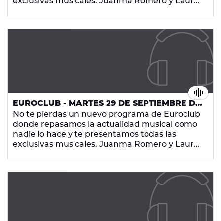
exclusivas musicales. Juanma Romero y Laura
Trigo hacen que los euroclubbers sean la parte
más importante del radio-show que arrasa
cada noche en Europa FM con los temazos que
más te gustan.
EUROCLUB - MARTES 29 DE SEPTIEMBRE DE
2015
No te pierdas un nuevo programa de Euroclub
donde repasamos la actualidad musical como
nadie lo hace y te presentamos todas las
exclusivas musicales. Juanma Romero y Laura
Trigo hacen que los euroclubbers sean la parte
más importante del radio-show que arrasa
cada noche en Europa FM con los temazos que
más te gustan.