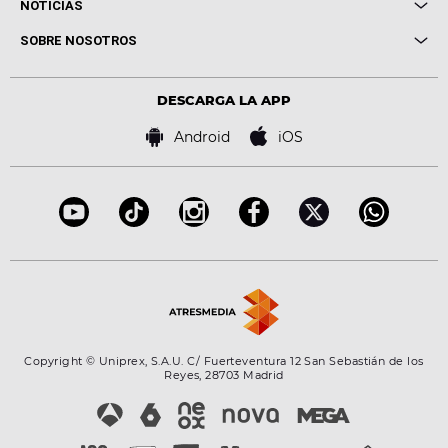
NOTICIAS
Conciertos
Me pones
Novedades
Cine y Televisión
SOBRE NOSOTROS
Locutores Europa FM
Estilo de vida
Política de privacidad
Virales
Advertencia legal
Tecnología
DESCARGA LA APP
Política de cookies
Famosos
Bases de concursos
Android
iOS
Accesibilidad
Configuración de la privacidad
Copyright © Uniprex, S.A.U. C/ Fuerteventura 12 San Sebastián de los
Reyes, 28703 Madrid