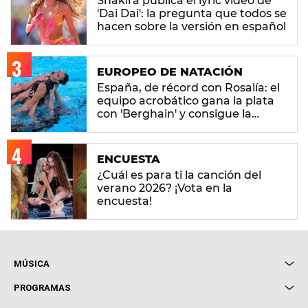
Shakira publica el lyric video de
'Dai Dai': la pregunta que todos se
hacen sobre la versión en español
EUROPEO DE NATACIÓN
España, de récord con Rosalía: el
equipo acrobático gana la plata
con 'Berghain' y consigue la
mayor nota de impresión artística
ENCUESTA
¿Cuál es para ti la canción del
verano 2026? ¡Vota en la
encuesta!
MÚSICA
Local de Ensayo Europa FM
PROGRAMAS
Entrevistas
Cuerpos especiales