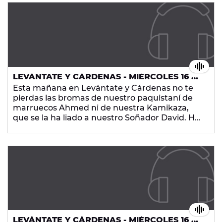
pierdas la frase del día de Xavi Sorinas, las
noticias más curiosas y la mejor música, ¡en
Europa FM!
LEVÁNTATE Y CÁRDENAS - MIÉRCOLES 16 DE
SEPTIEMBRE DE 2015
Esta mañana en Levántate y Cárdenas no te
pierdas las bromas de nuestro paquistaní de
marruecos Ahmed ni de nuestra Kamikaza,
que se la ha liado a nuestro Soñador David. Ha
estado con nosotros el Langui con el rap de
Nerea, una Soñadora que a pesar de ser muy
peque, ha demostrado mucho talento.
Tampoco te pierdas las noticias más curiosas y
la mejor música, ¡en Europa FM!
LEVÁNTATE Y CÁRDENAS - MIÉRCOLES 16 DE