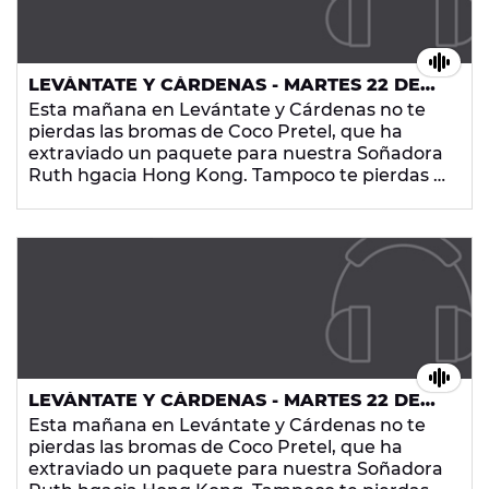
LEVÁNTATE Y CÁRDENAS - MARTES 22 DE
SEPTIEMBRE DE 2015
Esta mañana en Levántate y Cárdenas no te
pierdas las bromas de Coco Pretel, que ha
extraviado un paquete para nuestra Soñadora
Ruth hgacia Hong Kong. Tampoco te pierdas a
la Kamikaza, que le han vuelto a rallar el coche.
Además Mesalla versiona "Entre la espada y la
pared" de Fito y Fitipaldis. Todo esto, con las
noticias más curiosas y la mejor música, ¡en
Europa FM!
LEVÁNTATE Y CÁRDENAS - MARTES 22 DE
SEPTIEMBRE DE 2015
Esta mañana en Levántate y Cárdenas no te
pierdas las bromas de Coco Pretel, que ha
extraviado un paquete para nuestra Soñadora