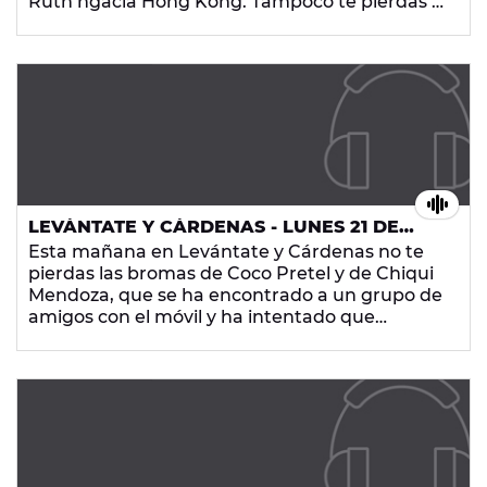
Ruth hgacia Hong Kong. Tampoco te pierdas a
la Kamikaza, que le han vuelto a rallar el coche.
Además Mesalla versiona "Entre la espada y la
pared" de Fito y Fitipaldis. Todo esto, con las
noticias más curiosas y la mejor música, ¡en
Europa FM!
LEVÁNTATE Y CÁRDENAS - LUNES 21 DE
SEPTIEMBRE DE 2015
Esta mañana en Levántate y Cárdenas no te
pierdas las bromas de Coco Pretel y de Chiqui
Mendoza, que se ha encontrado a un grupo de
amigos con el móvil y ha intentado que
fortalezcan sus relaciones personales. Además
están con nosotros Los Gandules, que nos
traen un nuevo reto, el del Hospetal. Tampoco
te pierdas las noticias más curiosas y la mejor
música, ¡en Europa FM!