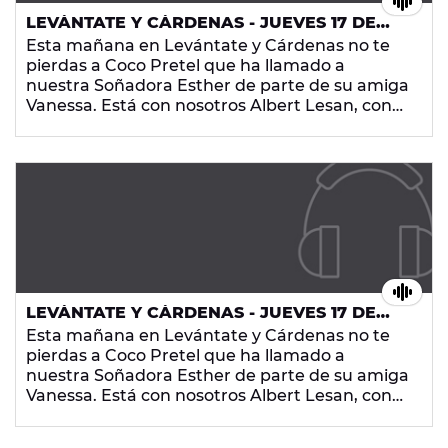
LEVÁNTATE Y CÁRDENAS - JUEVES 17 DE
SEPTIEMBRE DE 2015
Esta mañana en Levántate y Cárdenas no te
pierdas a Coco Pretel que ha llamado a
nuestra Soñadora Esther de parte de su amiga
Vanessa. Está con nosotros Albert Lesan, con
uno de nuestros experimentos sociológicos
favoritos, Minuto y Resultado. Tampoco te
pierdas la frase del día de Xavi Sorinas, las
noticias más curiosas y la mejor música, ¡en
Europa FM!
LEVÁNTATE Y CÁRDENAS - JUEVES 17 DE
SEPTIEMBRE DE 2015
Esta mañana en Levántate y Cárdenas no te
pierdas a Coco Pretel que ha llamado a
nuestra Soñadora Esther de parte de su amiga
Vanessa. Está con nosotros Albert Lesan, con
uno de nuestros experimentos sociológicos
favoritos, Minuto y Resultado. Tampoco te