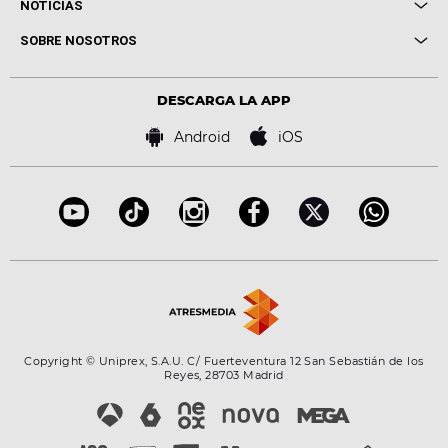
NOTICIAS
Conciertos
Me pones
Novedades
Cine y Televisión
SOBRE NOSOTROS
Locutores Europa FM
Estilo de vida
Política de privacidad
Virales
Advertencia legal
Tecnología
DESCARGA LA APP
Política de cookies
Famosos
Bases de concursos
Android
iOS
Accesibilidad
Configuración de la privacidad
Copyright © Uniprex, S.A.U. C/ Fuerteventura 12 San Sebastián de los
Reyes, 28703 Madrid