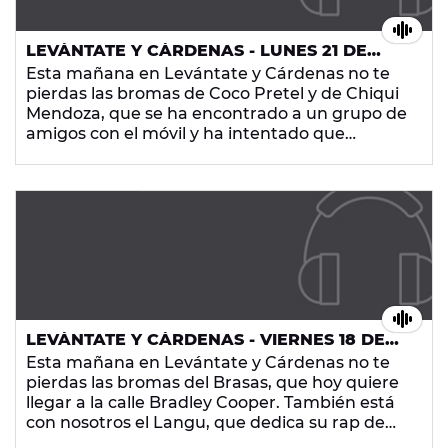
LEVÁNTATE Y CÁRDENAS - LUNES 21 DE
SEPTIEMBRE DE 2015
Esta mañana en Levántate y Cárdenas no te
pierdas las bromas de Coco Pretel y de Chiqui
Mendoza, que se ha encontrado a un grupo de
amigos con el móvil y ha intentado que
fortalezcan sus relaciones personales. Además
están con nosotros Los Gandules, que nos
traen un nuevo reto, el del Hospetal. Tampoco
te pierdas las noticias más curiosas y la mejor
música, ¡en Europa FM!
LEVÁNTATE Y CÁRDENAS - VIERNES 18 DE
SEPTIEMBRE DE 2015
Esta mañana en Levántate y Cárdenas no te
pierdas las bromas del Brasas, que hoy quiere
llegar a la calle Bradley Cooper. También está
con nosotros el Langu, que dedica su rap de
hoy a nuestra Soñadora Raquel Crisma.