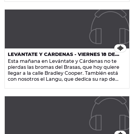
Tampoco te pierdas el nuevo experimento
sociológico de Albert Lesan, las noticias más
cruiosas y la mejor música, ¡en Europa FM!
LEVÁNTATE Y CÁRDENAS - VIERNES 18 DE
SEPTIEMBRE DE 2015
Esta mañana en Levántate y Cárdenas no te
pierdas las bromas del Brasas, que hoy quiere
llegar a la calle Bradley Cooper. También está
con nosotros el Langu, que dedica su rap de
hoy a nuestra Soñadora Raquel Crisma.
Tampoco te pierdas el nuevo experimento
sociológico de Albert Lesan, las noticias más
cruiosas y la mejor música, ¡en Europa FM!