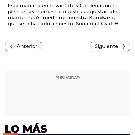
SEPTIEMBRE DE 2015
Esta mañana en Levántate y Cárdenas no te
pierdas las bromas de nuestro paquistaní de
marruecos Ahmed ni de nuestra Kamikaza,
que se la ha liado a nuestro Soñador David. Ha
estado con nosotros el Langui con el rap de
Nerea, una Soñadora que a pesar de ser muy
peque, ha demostrado mucho talento.
Anterior
Siguiente
Tampoco te pierdas las noticias más curiosas y
la mejor música, ¡en Europa FM!
LO MÁS