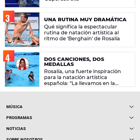
UNA RUTINA MUY DRAMÁTICA
Qué significa la espectacular
rutina de natación artística al
ritmo de 'Berghain' de Rosalía
DOS CANCIONES, DOS
MEDALLAS
Rosalía, una fuerte inspiración
para la natación artística
española: "La llevamos en la
sangre"
MÚSICA
Local de Ensayo Europa FM
PROGRAMAS
Entrevistas
Cuerpos especiales
NOTICIAS
Conciertos
Me pones
Novedades
Cine y Televisión
SOBRE NOSOTROS