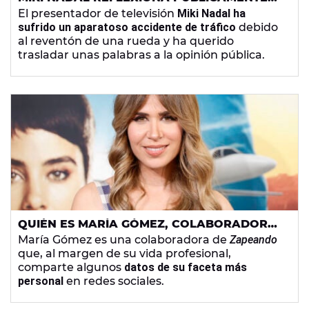
TRAS SUFRIR UN GRAVE ACCIDENTE
El presentador de televisión
Miki Nadal ha
sufrido un aparatoso accidente de tráfico
debido
al reventón de una rueda y ha querido
trasladar unas palabras a la opinión pública.
QUIÉN ES MARÍA GÓMEZ, COLABORADORA
DE 'ZAPEANDO': SU EDAD, SUS AFICIONES,
María Gómez es una colaboradora de
Zapeando
¿Y SU PARENTESCO CON RICARDO GÓMEZ?
que, al margen de su vida profesional,
comparte algunos
datos de su faceta más
personal
en redes sociales.