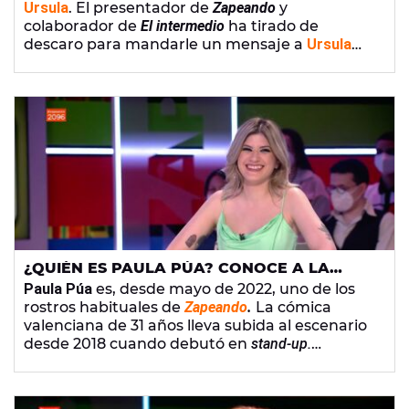
Ursula
. El presentador de
Zapeando
y
colaborador de
El intermedio
ha tirado de
descaro para mandarle un mensaje a
Ursula
von der Leyen
:"Ursula, está feo pedirte esto pero
lo voy a hacer". El catalán también quiere que
Europa FM
se
la Radio Oficial de Europa
.
¿QUIÉN ES PAULA PÚA? CONOCE A LA
COLABORADORA DE ‘ZAPEANDO’
Paula Púa
es, desde mayo de 2022, uno de los
rostros habituales de
Zapeando
.
La cómica
valenciana de 31 años lleva subida al escenario
desde 2018 cuando debutó en
stand-up.
Licenciada en periodismo, es también
una
reconocida guionista
.