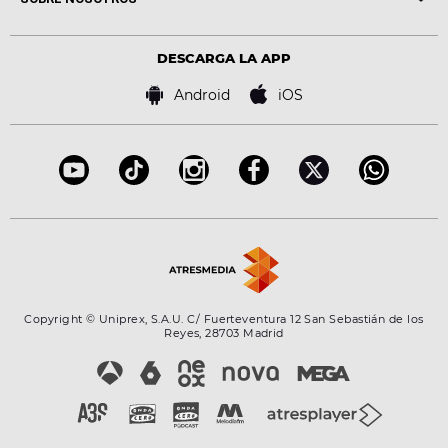
Locutores Europa FM
Estilo de vida
Política de privacidad
Virales
Advertencia legal
Tecnología
DESCARGA LA APP
Política de cookies
Famosos
Bases de concursos
Android
iOS
Accesibilidad
Configuración de la privacidad
Copyright © Uniprex, S.A.U. C/ Fuerteventura 12 San Sebastián de los
Reyes, 28703 Madrid