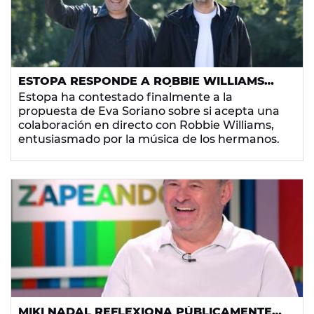
ESTOPA RESPONDE A ROBBIE WILLIAMS
SOBRE SU COLABORACIÓN: "VAMOS A
Estopa ha contestado finalmente a la
QUEDAR CON ÉL"
propuesta de Eva Soriano sobre si acepta una
colaboración en directo con Robbie Williams,
entusiasmado por la música de los hermanos.
MIKI NADAL REFLEXIONA PÚBLICAMENTE