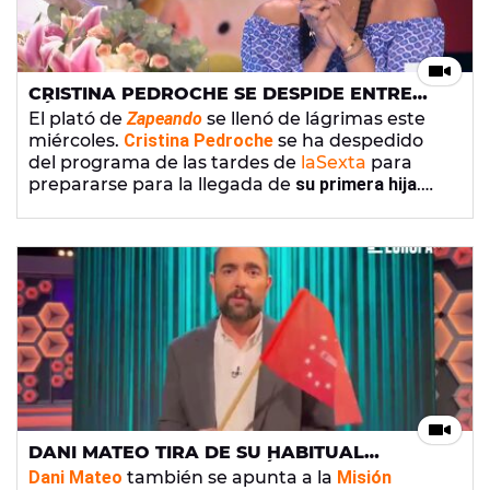
CRISTINA PEDROCHE SE DESPIDE ENTRE
LÁGRIMAS DE 'ZAPEANDO': "ME HAN VISTO
El plató de
Zapeando
se llenó de lágrimas este
CRECER"
miércoles.
Cristina Pedroche
se ha despedido
del programa de las tardes de
laSexta
para
prepararse para la llegada de
su primera hija
.
Sus compañeros no le han dejado irse sin un
regalo: un vídeo resumen con
los mejores
momentos de su embarazo
, que ha hecho llorar
también a
María Gómez
.
DANI MATEO TIRA DE SU HABITUAL
DESCARO: "URSULA, ESTÁ FEO PEDIRTE
Dani Mateo
también se apunta a la
Misión
ESTO PERO LO VOY A HACER"