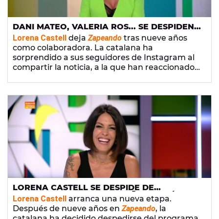
DANI MATEO, VALERIA ROS... SE DESPIDEN
DE LORENA CASTELL TRAS SU MARCHA DE
Lorena Castell
deja
Zapeando
tras nueve años
'ZAPEANDO'
como colaboradora. La catalana ha
sorprendido a sus seguidores de Instagram al
compartir la noticia, a la que han reaccionado
rápido sus compañeros. Recogemos los
mensajes de
Dani Mateo
,
Valeria Ros
,
Iñaki
Urrutia
y otros miembros del equipo.
LORENA CASTELL SE DESPIDE DE
'ZAPEANDO' TRAS NUEVE AÑOS: "QUÉ
Lorena Castell
arranca una nueva etapa.
DIFÍCIL EXPLICAR"
Después de nueve años en
Zapeando
, la
catalana ha decidido despedirse del programa