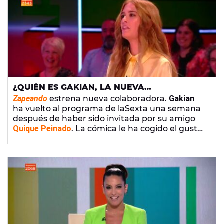
¿QUIÉN ES GAKIAN, LA NUEVA
COLABORADA DE 'ZAPEANDO'?
Zapeando
estrena nueva colaboradora.
Gakian
ha vuelto al programa de laSexta una semana
después de haber sido invitada por su amigo
Quique Peinado
. La cómica le ha cogido el gusto
y parece que tiene intención de repetir.