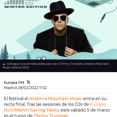
Consigue una entrada doble para ver a Timmy Trumpet | Andorra Mountain
Music Festival 2022
Europa FM
Madrid
28/02/2022 11:52
El festival el
Andorra Mountain Music
entra en su
recta final. Tras las sesiones de los DJs de
Europa
Baila
Martin Garrix
y
Tiësto
, este sábado 5 de marzo
es el turno de
Timmy Trumpet
.