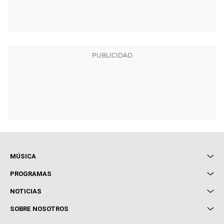
MÚSICA
Local de Ensayo Europa FM
PROGRAMAS
Entrevistas
Cuerpos especiales
NOTICIAS
Conciertos
Me pones
Novedades
Cine y Televisión
SOBRE NOSOTROS
Locutores Europa FM
Estilo de vida
Política de privacidad