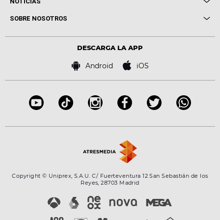
NOTICIAS
Conciertos
Me pones
Novedades
Cine y Televisión
SOBRE NOSOTROS
Locutores Europa FM
Estilo de vida
Política de privacidad
Virales
Advertencia legal
Tecnología
DESCARGA LA APP
Política de cookies
Famosos
Bases de concursos
Android
iOS
Accesibilidad
Configuración de la privacidad
Copyright © Uniprex, S.A.U. C/ Fuerteventura 12 San Sebastián de los
Reyes, 28703 Madrid