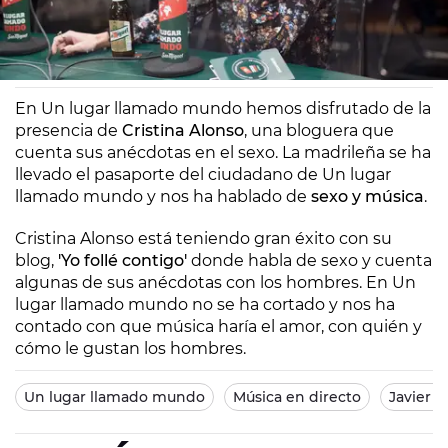
Europa FM
Madrid
08/02/2014 20:22
En Un lugar llamado mundo hemos disfrutado de la
presencia de
Cristina Alonso
, una bloguera que
cuenta sus anécdotas en el sexo. La madrileña se ha
llevado el pasaporte del ciudadano de Un lugar
llamado mundo y nos ha hablado de
sexo y música
.
Cristina Alonso está teniendo gran éxito con su
blog,
'Yo follé contigo'
donde habla de sexo y cuenta
algunas de sus anécdotas con los hombres. En Un
lugar llamado mundo no se ha cortado y nos ha
contado con que música haría el amor, con quién y
cómo le gustan los hombres.
Un lugar llamado mundo
Música en directo
Javier 