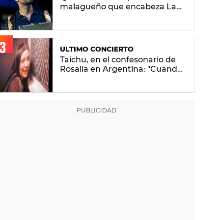
malagueño que encabeza La
Velada Del Año VI de Ibai
Llanos
ÚLTIMO CONCIERTO
Taichu, en el confesonario de
Rosalía en Argentina: "Cuando
vuelvo a mi casa me encuentro
con ropa que no era mía"