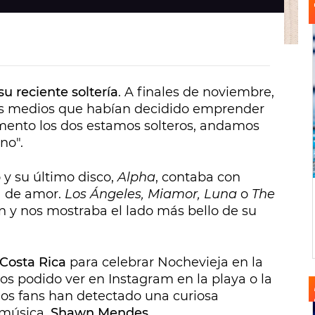
 reciente soltería
. A finales de noviembre,
s medios que habían decidido emprender
ento los dos estamos solteros, andamos
no".
 y su último disco,
Alpha
, contaba con
ia de amor.
Los Ángeles, Miamor, Luna
o
The
zón y nos mostraba el lado más bello de su
 Costa Rica
para celebrar Nochevieja en la
emos podido ver en Instagram en la playa o la
os fans han detectado una curiosa
a música,
Shawn Mendes
.