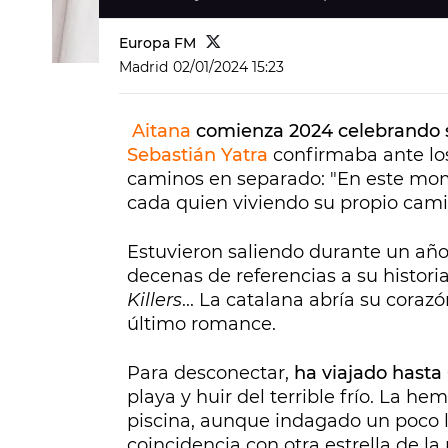
Europa FM
Madrid
02/01/2024 15:23
Aitana
comienza 2024 celebrando su
Sebastián Yatra
confirmaba ante lo
caminos en separado: "En este mom
cada quien viviendo su propio cami
Estuvieron saliendo durante un año
decenas de referencias a su histor
Killers
... La catalana abría su cora
último romance.
Para desconectar,
ha viajado hasta
playa y huir del terrible frío. La h
piscina, aunque indagado un poco l
coincidencia con otra estrella de l