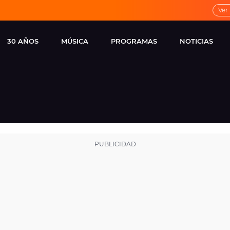
Ver
30 AÑOS
MÚSICA
PROGRAMAS
NOTICIAS
LOCAL DE ENSAYO
CUERPOS
FAMOSOS
EUROPA FM
ESPECIALES
CINE Y TEL
ESTRENOS
ME PONES
VIRALES
CONCIERTOS
LOCUTORES EUROPA
FM
ESTILO DE 
NOVEDADES
MUSICALES
ENTREVISTAS
REMEMBER EUROPA
FM