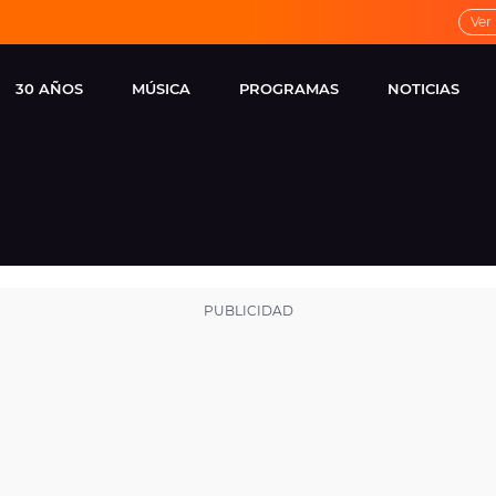
Ver
30 AÑOS
MÚSICA
PROGRAMAS
NOTICIAS
LOCAL DE ENSAYO
CUERPOS
FAMOSOS
EUROPA FM
ESPECIALES
CINE Y TEL
ESTRENOS
ME PONES
VIRALES
CONCIERTOS
LOCUTORES EUROPA
FM
ESTILO DE 
NOVEDADES
MUSICALES
ENTREVISTAS
REMEMBER EUROPA
FM