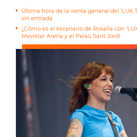
Última hora de la venta general del 'LUX 
sin entrada
¿Cómo es el escenario de Rosalía con 'LU
Movistar Arena y el Palau Sant Jordi