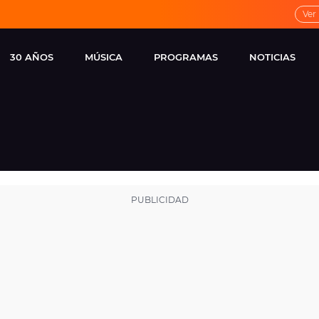
Ver
30 AÑOS
MÚSICA
PROGRAMAS
NOTICIAS
LOCAL DE ENSAYO
CUERPOS
FAMOSOS
EUROPA FM
ESPECIALES
CINE Y TEL
ESTRENOS
ME PONES
VIRALES
CONCIERTOS
LOCUTORES EUROPA
FM
ESTILO DE 
NOVEDADES
MUSICALES
ENTREVISTAS
REMEMBER EUROPA
FM