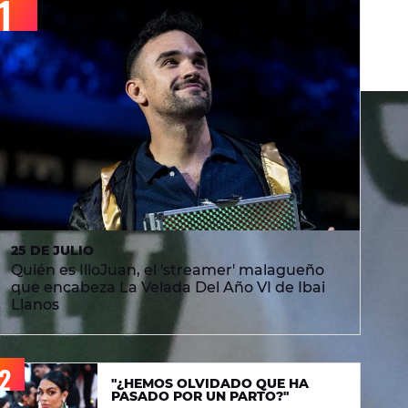
25 DE JULIO
Quién es IlloJuan, el 'streamer' malagueño
que encabeza La Velada Del Año VI de Ibai
Llanos
"¿HEMOS OLVIDADO QUE HA
PASADO POR UN PARTO?"