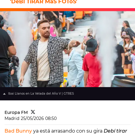
'DeBÍ TiRAR MáS FOToS'
Ibai Llanos en La Velada del Año V | GTRES
Europa FM
Madrid
25/05/2026 08:50
Bad Bunny
ya está arrasando con su gira
Debí tirar