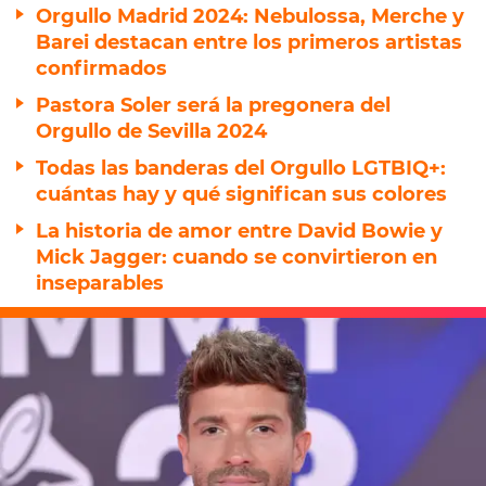
Orgullo Madrid 2024: Nebulossa, Merche y
Barei destacan entre los primeros artistas
confirmados
Pastora Soler será la pregonera del
Orgullo de Sevilla 2024
Todas las banderas del Orgullo LGTBIQ+:
cuántas hay y qué significan sus colores
La historia de amor entre David Bowie y
Mick Jagger: cuando se convirtieron en
inseparables