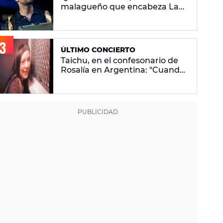
malagueño que encabeza La
Velada Del Año VI de Ibai
Llanos
ÚLTIMO CONCIERTO
Taichu, en el confesonario de
Rosalía en Argentina: "Cuando
vuelvo a mi casa me encuentro
con ropa que no era mía"