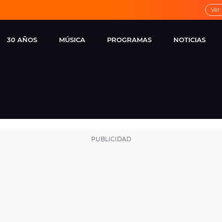
Ver
30 AÑOS
MÚSICA
PROGRAMAS
NOTICIAS
LOCAL DE ENSAYO
CUERPOS
FAMOSOS
EUROPA FM
ESPECIALES
CINE Y TEL
ESTRENOS
ME PONES
VIRALES
CONCIERTOS
LOCUTORES EUROPA
FM
ESTILO DE 
NOVEDADES
MUSICALES
ENTREVISTAS
REMEMBER EUROPA
FM