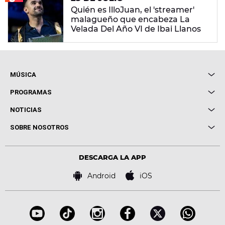
Quién es IlloJuan, el 'streamer'
malagueño que encabeza La
Velada Del Año VI de Ibai Llanos
MÚSICA
Local de Ensayo Europa FM
PROGRAMAS
Entrevistas
Cuerpos especiales
NOTICIAS
Conciertos
Me pones
Novedades
Cine y Televisión
SOBRE NOSOTROS
Locutores Europa FM
Estilo de vida
Política de privacidad
Virales
Advertencia legal
Tecnología
DESCARGA LA APP
Política de cookies
Famosos
Bases de concursos
Android
iOS
Accesibilidad
Configuración de la privacidad