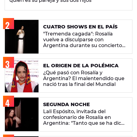
quién es su pareja y sus dos hijos
CUATRO SHOWS EN EL PAÍS
"Tremenda cagada": Rosalía
vuelve a disculparse con
Argentina durante su concierto
en Buenos Aires
EL ORIGEN DE LA POLÉMICA
¿Qué pasó con Rosalía y
Argentina? El malentendido que
nació tras la final del Mundial
SEGUNDA NOCHE
Lali Espósito, invitada del
confesionario de Rosalía en
Argentina: "Tanto que se ha dicho
del pueblo argentino... Mira que
fui generosa"