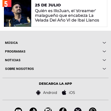
25 DE JULIO
Quién es IlloJuan, el 'streamer'
malagueño que encabeza La
Velada Del Año VI de Ibai Llanos
MÚSICA
Local de Ensayo Europa FM
PROGRAMAS
Entrevistas
Cuerpos especiales
NOTICIAS
Conciertos
Me pones
Novedades
Cine y Televisión
SOBRE NOSOTROS
Locutores Europa FM
Estilo de vida
Política de privacidad
Virales
Advertencia legal
Tecnología
DESCARGA LA APP
Política de cookies
Famosos
Bases de concursos
Android
iOS
Accesibilidad
Configuración de la privacidad