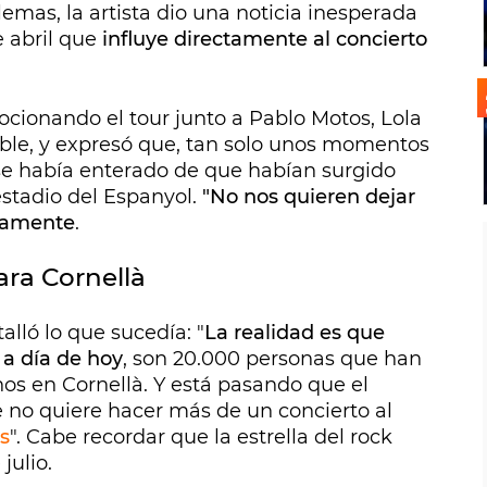
lemas, la artista dio una noticia inesperada
e abril que
influye directamente al concierto
ionando el tour junto a Pablo Motos, Lola
sible, y expresó que, tan solo unos momentos
se había enterado de que habían surgido
estadio del Espanyol.
"No nos quieren dejar
adamente
.
ara Cornellà
talló lo que sucedía: "
La realidad es que
a día de hoy
, son 20.000 personas que han
nos en Cornellà. Y está pasando que el
e no quiere hacer más de un concierto al
s
". Cabe recordar que la estrella del rock
julio.