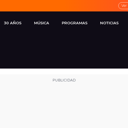
Ver
30 AÑOS
MÚSICA
PROGRAMAS
NOTICIAS
LOCAL DE ENSAYO
CUERPOS
FAMOSOS
EUROPA FM
ESPECIALES
CINE Y TEL
ESTRENOS
ME PONES
VIRALES
CONCIERTOS
LOCUTORES EUROPA
FM
ESTILO DE 
NOVEDADES
MUSICALES
ENTREVISTAS
REMEMBER EUROPA
FM