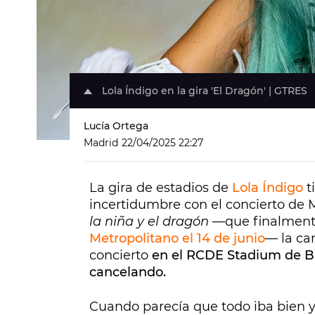
Lola Índigo en la gira 'El Dragón' | GTRES
Lucía Ortega
Madrid
22/04/2025 22:27
La gira de estadios de
Lola Índigo
t
incertidumbre con el concierto de 
la niña y el dragón
—que finalmente
Metropolitano el 14 de junio
— la ca
concierto
en el RCDE Stadium de Bar
cancelando.
Cuando parecía que todo iba bien y 