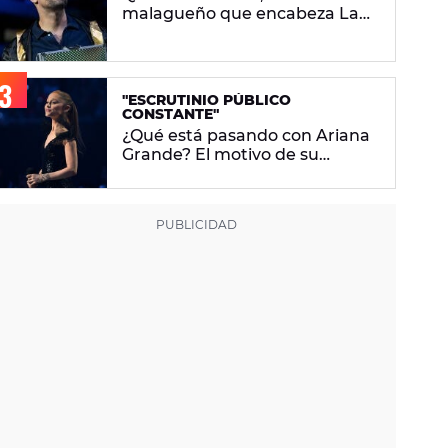
malagueño que encabeza La
Velada Del Año VI de Ibai
Llanos
"ESCRUTINIO PÚBLICO
CONSTANTE"
¿Qué está pasando con Ariana
Grande? El motivo de su
descanso del foco mediático