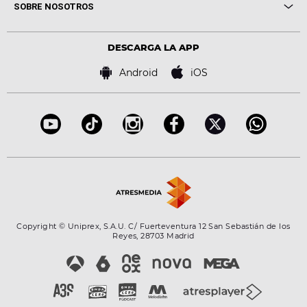
Novedades
Cine y Televisión
SOBRE NOSOTROS
Locutores Europa FM
Estilo de vida
Política de privacidad
Virales
Advertencia legal
Tecnología
DESCARGA LA APP
Política de cookies
Famosos
Bases de concursos
Android
iOS
Accesibilidad
Configuración de la privacidad
Copyright © Uniprex, S.A.U. C/ Fuerteventura 12 San Sebastián de los
Reyes, 28703 Madrid