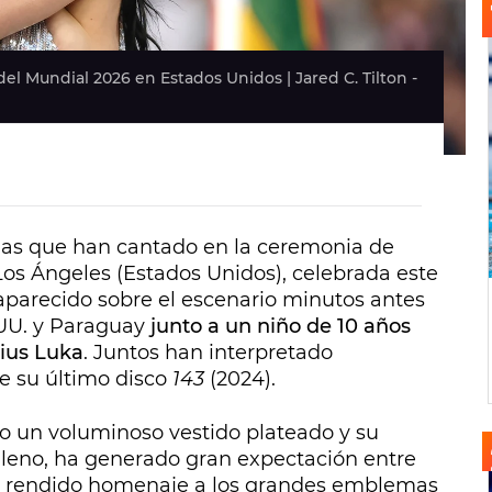
del Mundial 2026 en Estados Unidos | Jared C. Tilton -
llas que han cantado en la ceremonia de
os Ángeles (Estados Unidos), celebrada este
 aparecido sobre el escenario minutos antes
 UU. y Paraguay
junto a un niño de 10 años
ius Luka
. Juntos han interpretado
e su último disco
143
(2024).
to un voluminoso vestido plateado y su
 lleno, ha generado gran expectación entre
 ha rendido homenaje a los grandes emblemas