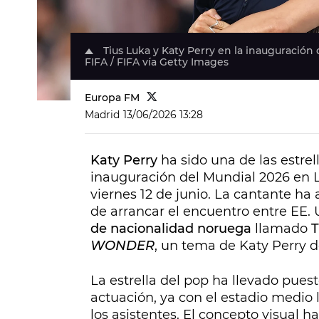
Tius Luka y Katy Perry en la inauguración 
FIFA / FIFA vía Getty Images
Europa FM
Madrid
13/06/2026 13:28
Katy Perry
ha sido una de las estre
inauguración del Mundial 2026 en L
viernes 12 de junio. La cantante ha
de arrancar el encuentro entre EE.
de nacionalidad noruega
llamado
T
WONDER
, un tema de Katy Perry d
La estrella del pop ha llevado pues
actuación, ya con el estadio medio
los asistentes. El concepto visual