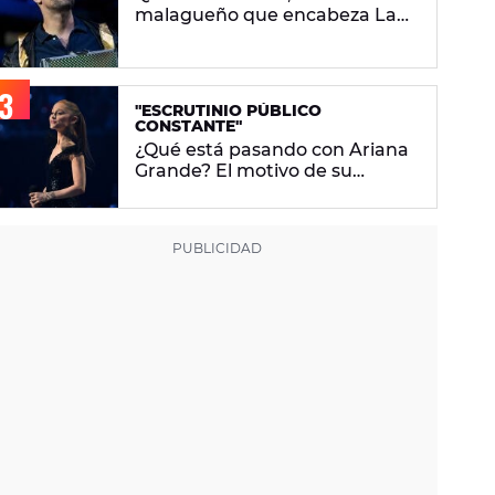
malagueño que encabeza La
Velada Del Año VI de Ibai
Llanos
"ESCRUTINIO PÚBLICO
CONSTANTE"
¿Qué está pasando con Ariana
Grande? El motivo de su
descanso del foco mediático