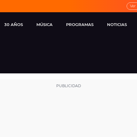
Ver
30 AÑOS
MÚSICA
PROGRAMAS
NOTICIAS
LOCAL DE ENSAYO
CUERPOS
FAMOSOS
EUROPA FM
ESPECIALES
CINE Y TEL
ESTRENOS
ME PONES
VIRALES
CONCIERTOS
LOCUTORES EUROPA
FM
ESTILO DE 
NOVEDADES
MUSICALES
ENTREVISTAS
REMEMBER EUROPA
FM