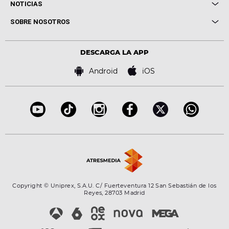
Cuerpos especiales
NOTICIAS
Conciertos
Me pones
Novedades
Cine y Televisión
SOBRE NOSOTROS
Locutores Europa FM
Estilo de vida
Política de privacidad
Virales
Advertencia legal
Tecnología
DESCARGA LA APP
Política de cookies
Famosos
Bases de concursos
Android
iOS
Accesibilidad
Configuración de la privacidad
Copyright © Uniprex, S.A.U. C/ Fuerteventura 12 San Sebastián de los
Reyes, 28703 Madrid