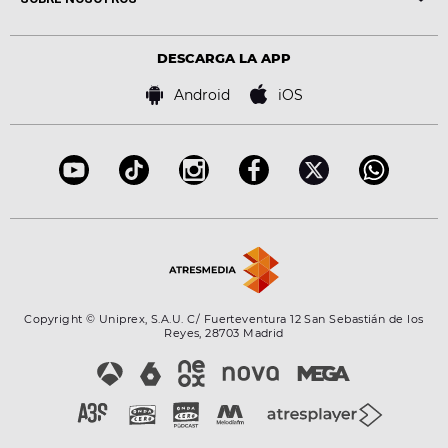
Locutores Europa FM
Estilo de vida
Política de privacidad
Virales
Advertencia legal
Tecnología
DESCARGA LA APP
Política de cookies
Famosos
Bases de concursos
Android
iOS
Accesibilidad
Configuración de la privacidad
Copyright © Uniprex, S.A.U. C/ Fuerteventura 12 San Sebastián de los
Reyes, 28703 Madrid