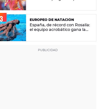
se hacen sobre la versión en
español
EUROPEO DE NATACIÓN
España, de récord con Rosalía:
el equipo acrobático gana la
plata con 'Berghain' y consigue
la mayor nota de impresión
artística