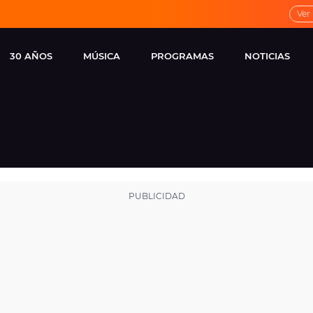
Ver
30 AÑOS
MÚSICA
PROGRAMAS
NOTICIAS
LOCAL DE ENSAYO
CUERPOS
FAMOSOS
EUROPA FM
ESPECIALES
CINE Y TEL
ESTRENOS
ME PONES
VIRALES
CONCIERTOS
LOCUTORES EUROPA
FM
ESTILO DE 
NOVEDADES
MUSICALES
ENTREVISTAS
REMEMBER EUROPA
FM