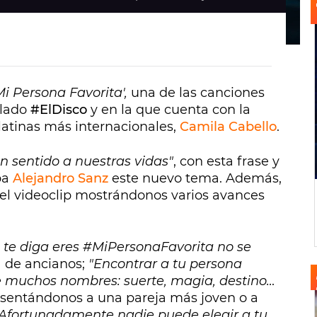
i Persona Favorita',
una de las canciones
ulado
#ElDisco
y en la que cuenta con la
 latinas más internacionales,
C
amila Cabello
.
n sentido a nuestras vidas"
, con esta frase y
ba
Alejandro Sanz
este nuevo tema. Además,
a el videoclip mostrándonos varios avances
 te diga eres #MiPersonaFavorita no se
a de ancianos;
"Encontrar a tu persona
ne muchos nombres: suerte, magia, destino…
sentándonos a una pareja más joven o a
"Afortunadamente nadie puede elegir a tu