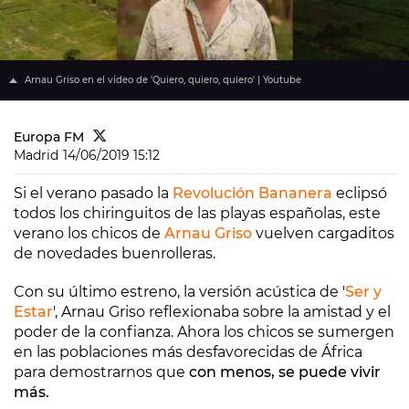
Arnau Griso en el vídeo de 'Quiero, quiero, quiero' | Youtube
Europa FM
Madrid
14/06/2019 15:12
Si el verano pasado la
Revolución Bananera
eclipsó
todos los chiringuitos de las playas españolas, este
verano los chicos de
Arnau Griso
vuelven cargaditos
de novedades buenrolleras.
Con su último estreno, la versión acústica de '
Ser y
Estar
', Arnau Griso reflexionaba sobre la amistad y el
poder de la confianza. Ahora los chicos se sumergen
en las poblaciones más desfavorecidas de África
para demostrarnos que
con menos, se puede vivir
más.