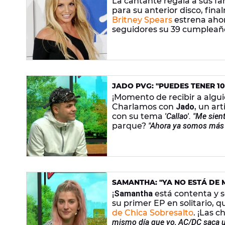
La cantante regala a sus f
para su anterior disco, fina
Britney Spears
estrena ahor
seguidores su 39 cumpleañ
JADO PVG: "PUEDES TENER 10
MILLONES"
¡Momento de recibir a algu
Charlamos con
Jado
, un ar
con su tema
'Callao'.
"Me sien
parque?
"Ahora ya somos más d
SAMANTHA: "YA NO ESTÁ DE
PERREO PERO ESTOY MÁS C
¡
Samantha
está contenta y s
su primer EP en solitario, q
de Chica Sobresalto
. ¡Las 
mismo día que yo, AC/DC saca un