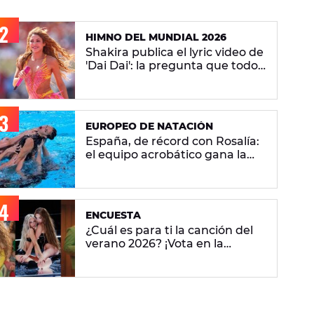
HIMNO DEL MUNDIAL 2026
Shakira publica el lyric video de
'Dai Dai': la pregunta que todos
se hacen sobre la versión en
español
EUROPEO DE NATACIÓN
España, de récord con Rosalía:
el equipo acrobático gana la
plata con 'Berghain' y consigue
la mayor nota de impresión
artística
ENCUESTA
¿Cuál es para ti la canción del
verano 2026? ¡Vota en la
encuesta!