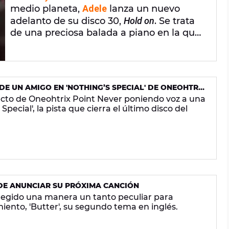
medio planeta,
Adele
lanza un nuevo
adelanto de su disco 30,
Hold on
. Se trata
de una preciosa balada a piano en la que
habla sobre la salud mental y viene como
anillo al dedo para la campaña para que
la ha presentado.
DE UN AMIGO EN 'NOTHING’S SPECIAL' DE ONEOHTRIX
ecto de Oneohtrix Point Never poniendo voz a una
pecial', la pista que cierra el último disco del
 DE ANUNCIAR SU PRÓXIMA CANCIÓN
legido una manera un tanto peculiar para
ento, 'Butter', su segundo tema en inglés.