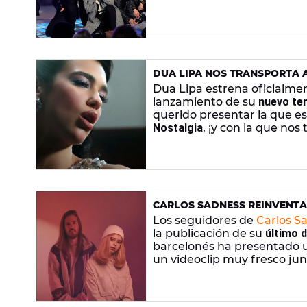
DUA LIPA NOS TRANSPORTA A
HISTORIA MUY DIFERENTE D
Dua Lipa estrena oficialmen
lanzamiento de su
nuevo t
querido presentar la que es 
Nostalgia
, ¡y con la que nos
CARLOS SADNESS REINVENTA 
MEXICANA BRATTY
Los seguidores de
Carlos S
la publicación de su
último d
barcelonés ha presentado
un videoclip muy fresco jun