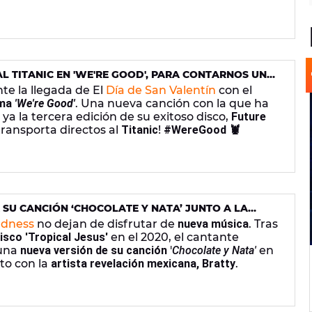
L TITANIC EN 'WE'RE GOOD', PARA CONTARNOS UNA
EL NAUFRAGIO
te la llegada de El
Día de San Valentín
con el
ema
'We're Good'
. Una nueva canción con la que ha
ya la tercera edición de su exitoso disco,
Future
 transporta directos al
Titanic
!
#WereGood
🦞
SU CANCIÓN ‘CHOCOLATE Y NATA’ JUNTO A LA
adness
no dejan de disfrutar de
nueva música
. Tras
isco 'Tropical Jesus'
en el 2020, el cantante
 una
nueva versión de su canción
'
Chocolate y Nata'
en
to con la
artista revelación mexicana, Bratty
.