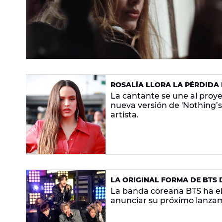
ROSALÍA LLORA LA PÉRDIDA 
POINT NEVER
La cantante se une al proy
nueva versión de 'Nothing’s S
artista.
LA ORIGINAL FORMA DE BTS
La banda coreana BTS ha e
anunciar su próximo lanzami