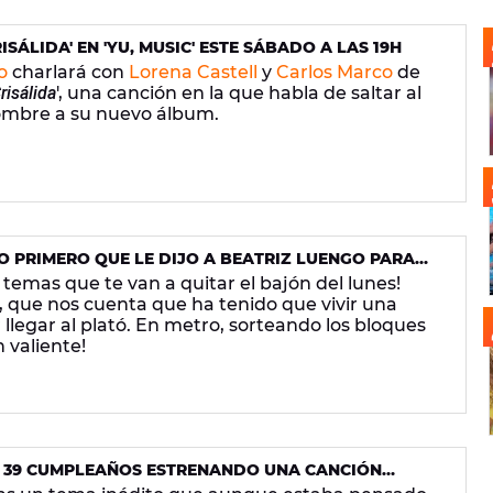
SÁLIDA' EN 'YU, MUSIC' ESTE SÁBADO A LAS 19H
o
charlará con
Lorena Castell
y
Carlos Marco
de
risálida
', una canción en la que habla de saltar al
nombre a su nuevo álbum.
O PRIMERO QUE LE DIJO A BEATRIZ LUENGO PARA
IFÍCIL"
 temas que te van a quitar el bajón del lunes!
, que nos cuenta que ha tenido que vivir una
legar al plató. En metro, sorteando los bloques
n valiente!
U 39 CUMPLEAÑOS ESTRENANDO UNA CANCIÓN