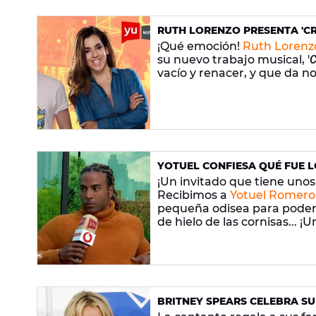
RUTH LORENZO PRESENTA 'CRI
¡Qué emoción!
Ruth Lorenz
su nuevo trabajo musical, '
C
vacío y renacer, y que da 
YOTUEL CONFIESA QUÉ FUE L
ENAMORARLA: "ME LO PUSO D
¡Un invitado que tiene unos
Recibimos a
Yotuel Romero
pequeña odisea para poder l
de hielo de las cornisas... ¡U
BRITNEY SPEARS CELEBRA S
INÉDITA