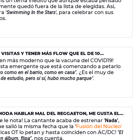
ans un tema inédito que aunque estaba pensado
lmente quedó fuera de la lista de elegidas. Así,
a '
Swimming In the Stars
', para celebrar con sus
os.
 VISITAS Y TENER MÁS FLOW QUE EL DE 10
ien más moderno que la vacuna del COVID19!
tista emergente que está comenzando a petarlo
to como en el barrio, como en casa"
. ¿Es el muy de
e estudio, pero sí sí, hubo mucho parque".
 MODA HABLAR MAL DEL REGGAETON, ME GUSTA EL
ÓMODA CANTANDO MELÓDICO"
e le nota! La cantante acaba de estrenar '
Nada'
,
ue salió la misma fecha que la '
Fusión del Núcleo'
chicas OT lo petan y hasta coinciden con AC/DC!
"El
 álbum, flipa"
, nos cuenta.