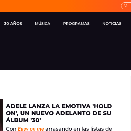
Ver
30 AÑOS
MÚSICA
PROGRAMAS
NOTICIAS
LOCAL DE ENSAYO
CUERPOS
FAMOSOS
EUROPA FM
ESPECIALES
CINE Y TEL
ESTRENOS
ME PONES
VIRALES
CONCIERTOS
LOCUTORES EUROPA
FM
ESTILO DE 
NOVEDADES
MUSICALES
ADELE LANZA LA EMOTIVA 'HOLD
ENTREVISTAS
ON', UN NUEVO ADELANTO DE SU
REMEMBER EUROPA
ÁLBUM '30'
FM
Con
Easy on me
arrasando en las listas de