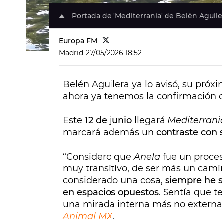
Portada de 'Mediterrania' de Belén Aguile
Europa FM
Madrid
27/05/2026 18:52
Belén Aguilera ya lo avisó, su próx
ahora ya tenemos la confirmación ofi
Este
12 de junio
llegará
Mediterrani
marcará además un
contraste con 
“Considero que
Anela
fue un proce
muy transitivo, de ser más un ca
considerado una cosa,
siempre he s
en espacios opuestos
. Sentía que t
una mirada interna más no externa.
Animal MX
.