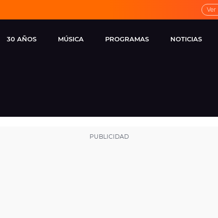
Ver
30 AÑOS
MÚSICA
PROGRAMAS
NOTICIAS
LOCAL DE ENSAYO
CUERPOS
FAMOSOS
EUROPA FM
ESPECIALES
CINE Y TEL
ESTRENOS
ME PONES
VIRALES
CONCIERTOS
LOCUTORES EUROPA
FM
ESTILO DE 
NOVEDADES
MUSICALES
ENTREVISTAS
REMEMBER EUROPA
FM