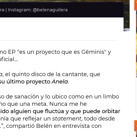
ra | Instagram: @belenaguilera
imo EP "es un proyecto que es Géminis" y
cial...
a
, el quinto disco de la cantante, que
su último proyecto
Anela
.
so de sanación y lo ubico como en un limbo
mino que una meta. Nunca me he
ido alguien que fluctúa y que puede orbitar
enía que reflejar un
statement
, todo desde
”, compartió Belén en entrevista con