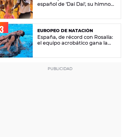
español de 'Dai Dai', su himno
del Mundial 2026 con Burna
Boy
EUROPEO DE NATACIÓN
España, de récord con Rosalía:
el equipo acrobático gana la
plata con 'Berghain' y consigue
la mayor nota de impresión
artística