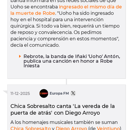
banda informara en sus redes sociales de que
Uoho se encontraba
ingresado el mismo día de
la muerte de Robe
. "Uoho ha sido ingresado
hoy en el hospital para una intervención
quirúrgica. Si todo va bien, requerirá un tiempo
de reposo y convalecencia. Os pedimos
paciencia y comprensión en estos momentos",
decía el comunicado.
Rebrote, la banda de Iñaki 'Uoho' Antón,
publica una canción en honor a Robe
Iniesta
11-12-2025
Europa FM
Chica Sobresalto canta 'La vereda de la
puerta de atrás' con Diego Arroyo
A los homenajes musicales también se suman
Chica Sobresalto
y
Diego Arroyo
(de
Veintiuno
)