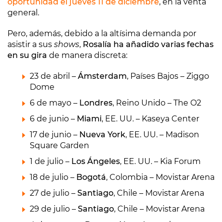
oportunidad el jueves 11 de diciembre
, en la venta
general.
Pero, además, debido a la altísima demanda por
asistir a sus
shows
,
Rosalía ha añadido varias fechas
en su gira
de manera discreta:
23 de abril –
Ámsterdam
, Países Bajos – Ziggo
Dome
6 de mayo –
Londres
, Reino Unido – The O2
6 de junio –
Miami
, EE. UU. – Kaseya Center
17 de junio –
Nueva York
, EE. UU. – Madison
Square Garden
1 de julio –
Los Ángeles
, EE. UU. – Kia Forum
18 de julio –
Bogotá
, Colombia – Movistar Arena
27 de julio –
Santiago
, Chile – Movistar Arena
29 de julio –
Santiago
, Chile – Movistar Arena