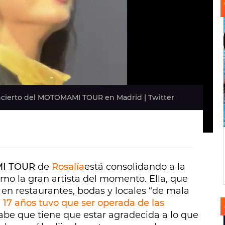
oncierto del MOTOMAMI TOUR en Madrid | Twitter
I TOUR
de
Rosalía
está consolidando a la
omo la gran artista del momento. Ella, que
n restaurantes, bodas y locales “de mala
 17 años tuvo que ser operada de las
sabe que tiene que estar agradecida a lo que