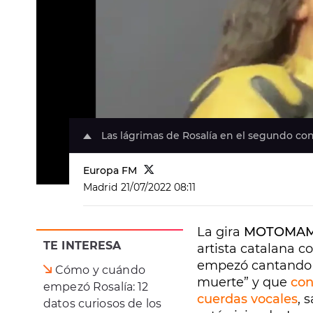
Las lágrimas de Rosalía en el segundo c
Europa FM
Madrid
21/07/2022 08:11
La gira
MOTOMAM
TE INTERESA
artista catalana c
empezó cantando e
Cómo y cuándo
muerte” y que
con
empezó Rosalía: 12
cuerdas vocales
, 
datos curiosos de los