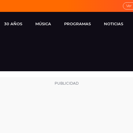
Ver
30 AÑOS
MÚSICA
PROGRAMAS
NOTICIAS
LOCAL DE ENSAYO
CUERPOS
FAMOSOS
EUROPA FM
ESPECIALES
CINE Y TEL
ESTRENOS
ME PONES
VIRALES
CONCIERTOS
LOCUTORES EUROPA
FM
ESTILO DE 
NOVEDADES
MUSICALES
ENTREVISTAS
REMEMBER EUROPA
FM