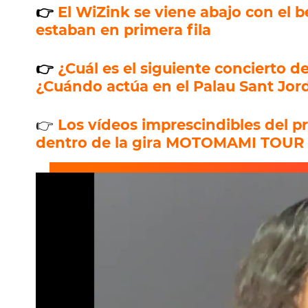
👉
El WiZink se viene abajo con el 
estaban en primera fila
👉
¿Cuál es el siguiente concierto 
¿Cuándo actúa en el Palau Sant Jor
👉
Los vídeos imprescindibles del p
dentro de la gira MOTOMAMI TOUR