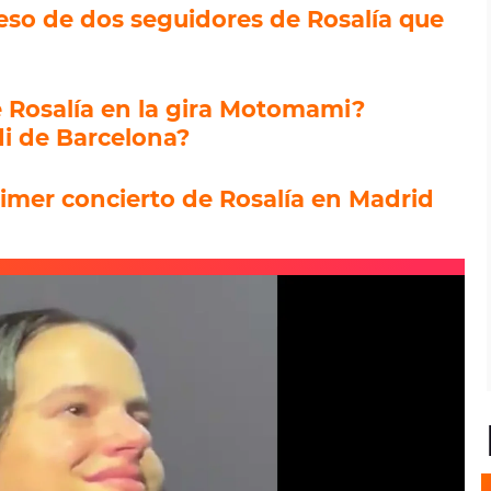
beso de dos seguidores de Rosalía que
de Rosalía en la gira Motomami?
di de Barcelona?
rimer concierto de Rosalía en Madrid