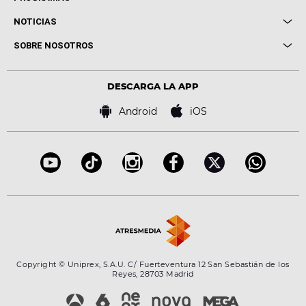
Entrevistas
Cuerpos especiales
NOTICIAS
Conciertos
Me pones
Novedades
Cine y Televisión
SOBRE NOSOTROS
Locutores Europa FM
Estilo de vida
Política de privacidad
Virales
Advertencia legal
Tecnología
DESCARGA LA APP
Política de cookies
Famosos
Bases de concursos
Android
iOS
Accesibilidad
Configuración de la privacidad
Copyright © Uniprex, S.A.U. C/ Fuerteventura 12 San Sebastián de los
Reyes, 28703 Madrid