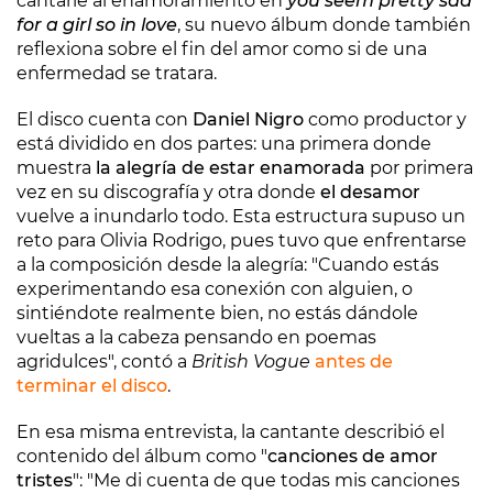
cantarle al enamoramiento en
you seem pretty sad
for a girl so in love
, su nuevo álbum donde también
reflexiona sobre el fin del amor como si de una
enfermedad se tratara.
El disco cuenta con
Daniel Nigro
como productor y
está dividido en dos partes: una primera donde
muestra
la alegría de estar enamorada
por primera
vez en su discografía y otra donde
el desamor
vuelve a inundarlo todo. Esta estructura supuso un
reto para Olivia Rodrigo, pues tuvo que enfrentarse
a la composición desde la alegría: "Cuando estás
experimentando esa conexión con alguien, o
sintiéndote realmente bien, no estás dándole
vueltas a la cabeza pensando en poemas
agridulces", contó a
British Vogue
antes de
terminar el disco
.
En esa misma entrevista, la cantante describió el
contenido del álbum como "
canciones de amor
tristes
": "Me di cuenta de que todas mis canciones