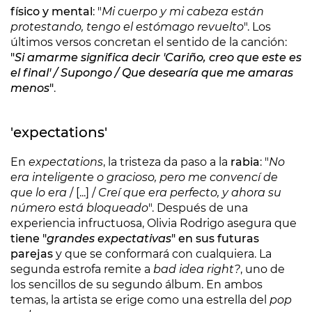
físico y mental
: "
Mi cuerpo y mi cabeza están
protestando, tengo el estómago revuelto
". Los
últimos versos concretan el sentido de la canción:
"
Si amarme significa decir 'Cariño, creo que este es
el final' / Supongo / Que desearía que me amaras
menos
"
.
'expectations'
En
expectations
, la tristeza da paso a la
rabia
: "
No
era inteligente o gracioso, pero me convencí de
que lo era
/ [...] /
Creí que era perfecto, y ahora su
número está bloqueado
". Después de una
experiencia infructuosa, Olivia Rodrigo asegura que
tiene "
grandes expectativas
" en sus futuras
parejas
y que se conformará con cualquiera. La
segunda estrofa remite a
bad idea right?
, uno de
los sencillos de su segundo álbum. En ambos
temas, la artista se erige como una estrella del
pop