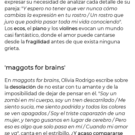
expresar su necesidad de analizar cada detalle de su
pareja: "
Y еspero no tener quе ver nunca cómo
cambias la expresión en tu rostro / Un rostro que
juro que podría pasar toda mi vida conociendo
".
Los
ecos
, el
piano
y los
violines
evocan un mundo
casi fantástico, donde el amor puede cantarse
desde la
fragilidad
antes de que exista ninguna
grieta.
'maggots for brains'
En
maggots for brains
, Olivia Rodrigo escribe sobre
la
desolación
de no estar con tu amante y de la
imposibilidad de dejar de pensar en él. "
Soy un
zombi en mi cuerpo, soy un tren descarrilado / Me
siento sucia, me siento podrida y todos los colores
se ven apagados / Soy el triste caparazón de una
mujer, y tengo gusanos en lugar de cerebro / Pero
eso es algo que solo pasa en mí / Cuando mi amor
se va
", canta en el estribillo.
¿Y acaso compararse