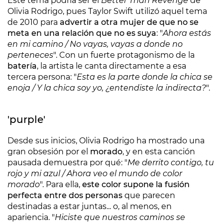
Este tema podría ser el
Better Than Revenge
de
Olivia Rodrigo, pues Taylor Swift utilizó aquel tema
de 2010 para
advertir a otra mujer de que no se
meta en una relación que no es suya
: "
Ahora estás
en mi camino / No vayas, vayas a donde no
perteneces
". Con un fuerte protagonismo de la
batería
, la artista le canta directamente a esa
tercera persona: "
Esta es la parte donde la chica se
enoja / Y la chica soy yo, ¿entendiste la indirecta?
".
'purple'
Desde sus inicios, Olivia Rodrigo ha mostrado una
gran obsesión por el
morado
, y en esta canción
pausada demuestra por qué: "
Me derrito contigo, tu
rojo y mi azul / Ahora veo el mundo de color
morado
". Para ella,
este color supone la fusión
perfecta entre dos personas
que parecen
destinadas a estar juntas... o, al menos, en
apariencia. "
Hiciste que nuestros caminos se