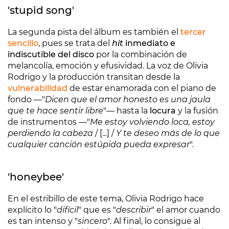
'stupid song'
La segunda pista del álbum es también el
tercer
sencillo
, pues se trata del
hit
inmediato e
indiscutible del disco
por la combinación de
melancolía, emoción y efusividad. La voz de Olivia
Rodrigo y la producción transitan desde la
vulnerabilidad
de estar enamorada con el piano de
fondo —"
Dicen que el amor honesto es una jaula
que te hace sentir libre
"— hasta la
locura
y la fusión
de instrumentos —"
Me estoy volviendo loca, estoy
perdiendo la cabeza
/ [...] /
Y te deseo más de lo que
cualquier canción estúpida pueda expresar
".
'honeybee'
En el estribillo de este tema, Olivia Rodrigo hace
explícito lo "
difícil
" que es "
describir
" el amor cuando
es tan intenso y "
sincero
". Al final, lo consigue al