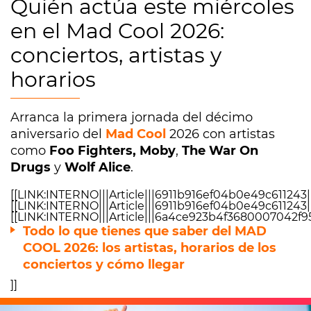
Quién actúa este miércoles
en el Mad Cool 2026:
conciertos, artistas y
horarios
Arranca la primera jornada del décimo
aniversario del
Mad Cool
2026 con artistas
como
Foo Fighters,
Moby
,
The War On
Drugs
y
Wolf Alice
.
[[LINK:INTERNO|||Article|||6911b916ef04b0e49c611243||
[[LINK:INTERNO|||Article|||6911b916ef04b0e49c611243||
[[LINK:INTERNO|||Article|||6a4ce923b4f3680007042f95
Todo lo que tienes que saber del MAD
COOL 2026: los artistas, horarios de los
conciertos y cómo llegar
]]