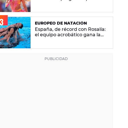
se hacen sobre la versión en
español
EUROPEO DE NATACIÓN
España, de récord con Rosalía:
el equipo acrobático gana la
plata con 'Berghain' y consigue
la mayor nota de impresión
artística