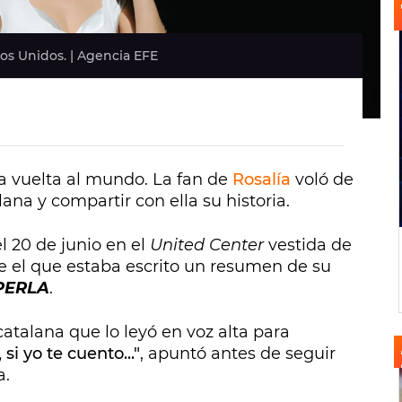
os Unidos. | Agencia EFE
a vuelta al mundo. La fan de
Rosalía
voló de
ana y compartir con ella su historia.
l 20 de junio en el
United Center
vestida de
e el que estaba escrito un resumen de su
PERLA
.
catalana que lo leyó en voz alta para
, si yo te cuento..."
, apuntó antes de seguir
a.