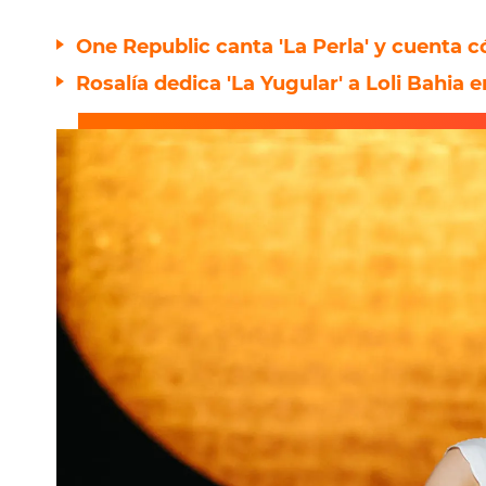
One Republic canta 'La Perla' y cuenta 
Rosalía dedica 'La Yugular' a Loli Bahia