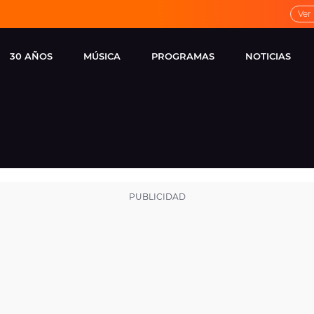
Ver
30 AÑOS
MÚSICA
PROGRAMAS
NOTICIAS
LOCAL DE ENSAYO
CUERPOS
FAMOSOS
EUROPA FM
ESPECIALES
CINE Y TEL
ESTRENOS
ME PONES
VIRALES
CONCIERTOS
LOCUTORES EUROPA
FM
ESTILO DE 
NOVEDADES
MUSICALES
ENTREVISTAS
REMEMBER EUROPA
FM