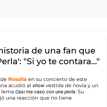
 historia de una fan que
rla': "Si yo te contara..."
n de
Rosalía
en su concierto de este
ana acudió al
vestida de novia y un
show
l lema
. Su
Casi me caso con una perla
jó una reacción que no tiene