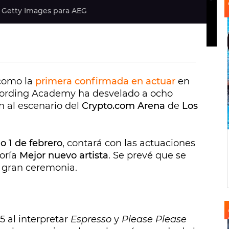
/ Getty Images para AEG
omo la
primera confirmada en actuar
en
cording Academy ha desvelado a ocho
n al escenario del
Crypto.com Arena
de
Los
 1 de febrero
, contará con las actuaciones
goría
Mejor nuevo artista
. Se prevé que se
 gran ceremonia.
5 al interpretar
Espresso
y
Please Please