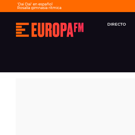
'Dai Dai' en español
Rosalía gimnasia rítmica
Canción Karol G y Bruno Mars
Arde Bogotá en Sonorama
Horario Sonorama hoy
Significado rutina 'Berghain'
DIRECTO
Europa
Rosalía natación artística
FM
Canción del verano
Fiesta 30 años Europa FM
-
La
mejor
música,
virales,
celebrities
y
estilo
de
vida
|
Europa
FM