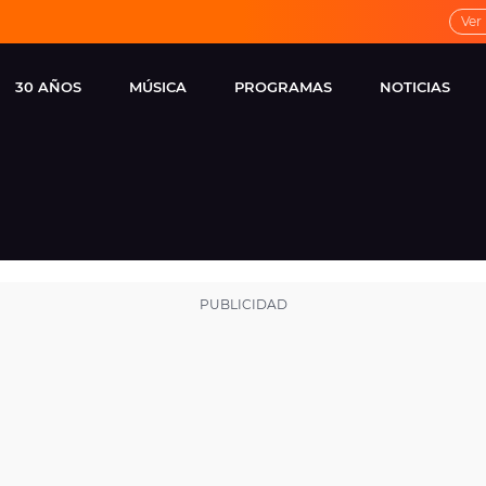
Ver
30 AÑOS
MÚSICA
PROGRAMAS
NOTICIAS
LOCAL DE ENSAYO
CUERPOS
FAMOSOS
EUROPA FM
ESPECIALES
CINE Y TEL
ESTRENOS
ME PONES
VIRALES
CONCIERTOS
LOCUTORES EUROPA
FM
ESTILO DE 
NOVEDADES
MUSICALES
ENTREVISTAS
REMEMBER EUROPA
FM