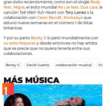
gran éxito recientemente, como son el single
Body
feat. Migos
, el éxito mundial
No Lie feat. Dua Lipa
, la
canción T
ek Weh Yuh Heart
con
Tory Lanez
o la
colaboración con
Clean Bandit, Rockabye
que
estuvo nueve semanas en el número 1 de listas
británicas.
Y por su parte
Becky G
lo petó mundialmente con
su éxito Mayores
y desde entonces no hay artista
que se precie que no quiera tenerla entre sus
colaboraciones.
Becky G
David Guetta
colaboración musical
Vide
MÁS MÚSICA