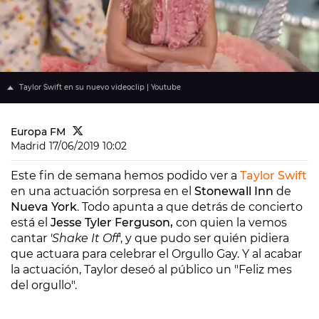
Taylor Swift en su nuevo videoclip | Youtube
Europa FM
Madrid
17/06/2019 10:02
Este fin de semana hemos podido ver a
Taylor Swift
en una actuación sorpresa en el
Stonewall Inn
de
Nueva York
. Todo apunta a que detrás de concierto
está el
Jesse Tyler Ferguson,
con quien la vemos
cantar
'Shake It Off
', y que pudo ser quién pidiera
que actuara para celebrar el Orgullo Gay. Y al acabar
la actuación, Taylor deseó al público un "Feliz mes
del orgullo".