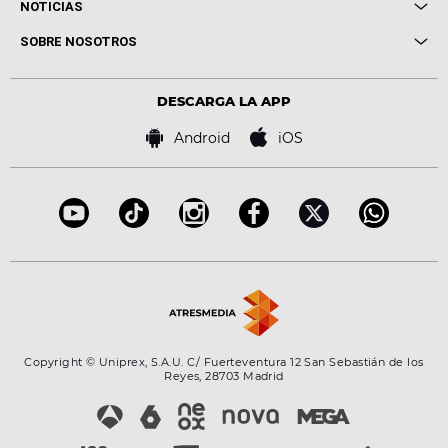
Cuerpos especiales
NOTICIAS
Conciertos
Me pones
Novedades
Cine y Televisión
SOBRE NOSOTROS
Locutores Europa FM
Estilo de vida
Política de privacidad
Virales
Advertencia legal
Tecnología
DESCARGA LA APP
Política de cookies
Famosos
Bases de concursos
Android
iOS
Accesibilidad
Configuración de la privacidad
Copyright © Uniprex, S.A.U. C/ Fuerteventura 12 San Sebastián de los
Reyes, 28703 Madrid