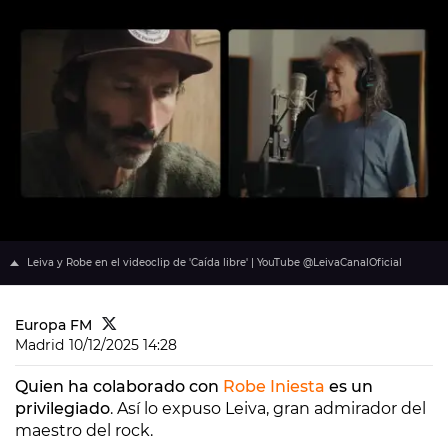
Leiva y Robe en el videoclip de 'Caída libre' | YouTube @LeivaCanalOficial
Europa FM
Madrid
10/12/2025 14:28
Quien ha colaborado con
Robe Iniesta
es un
privilegiado
. Así lo expuso Leiva, gran admirador del
maestro del rock.