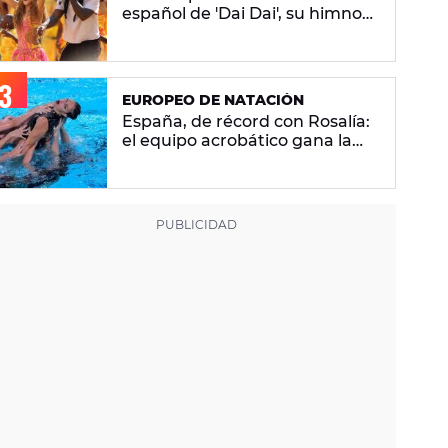
español de 'Dai Dai', su himno
del Mundial 2026 con Burna
Boy
EUROPEO DE NATACIÓN
España, de récord con Rosalía:
el equipo acrobático gana la
plata con 'Berghain' y consigue
la mayor nota de impresión
artística