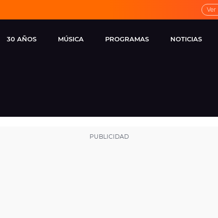
Ver
30 AÑOS
MÚSICA
PROGRAMAS
NOTICIAS
LOCAL DE ENSAYO
CUERPOS
FAMOSOS
EUROPA FM
ESPECIALES
CINE Y TEL
ESTRENOS
ME PONES
VIRALES
CONCIERTOS
LOCUTORES EUROPA
FM
ESTILO DE 
NOVEDADES
MUSICALES
ENTREVISTAS
REMEMBER EUROPA
FM