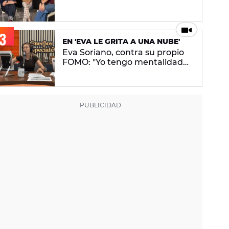
conceptual. No pretendo lanzar
ningún mensaje en concreto"
EN 'EVA LE GRITA A UNA NUBE'
Eva Soriano, contra su propio
FOMO: "Yo tengo mentalidad
de tiburona, porque si paro me
da un apechusque"