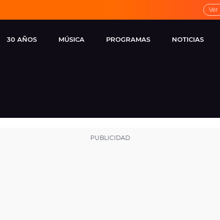
Ver
30 AÑOS
MÚSICA
PROGRAMAS
NOTICIAS
LOCAL DE ENSAYO
CUERPOS
FAMOSOS
EUROPA FM
ESPECIALES
CINE Y TEL
ESTRENOS
ME PONES
VIRALES
CONCIERTOS
LOCUTORES EUROPA
FM
ESTILO DE 
NOVEDADES
MUSICALES
ENTREVISTAS
REMEMBER EUROPA
FM