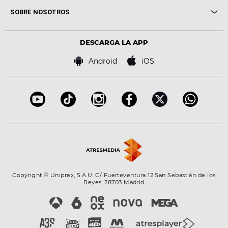
Me pones
Novedades
Cine y Televisión
SOBRE NOSOTROS
Locutores Europa FM
Estilo de vida
Política de privacidad
Virales
Advertencia legal
Tecnología
DESCARGA LA APP
Política de cookies
Famosos
Bases de concursos
Android
iOS
Accesibilidad
Configuración de la privacidad
Copyright © Uniprex, S.A.U. C/ Fuerteventura 12 San Sebastián de los
Reyes, 28703 Madrid