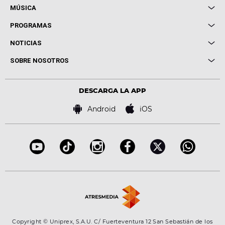
MÚSICA
Local de Ensayo Europa FM
PROGRAMAS
Entrevistas
Cuerpos especiales
NOTICIAS
Conciertos
Me pones
Novedades
Cine y Televisión
SOBRE NOSOTROS
Locutores Europa FM
Estilo de vida
Política de privacidad
Virales
Advertencia legal
Tecnología
DESCARGA LA APP
Política de cookies
Famosos
Bases de concursos
Android
iOS
Accesibilidad
Configuración de la privacidad
Copyright © Uniprex, S.A.U. C/ Fuerteventura 12 San Sebastián de los