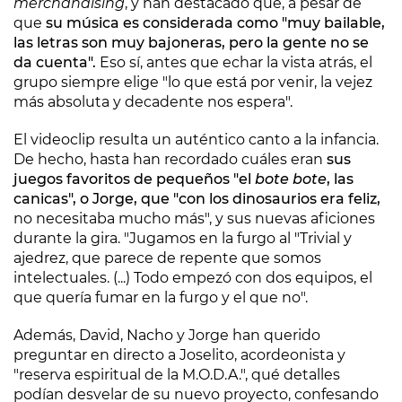
merchandising
, y han destacado que, a pesar de
que
su música es considerada como "muy bailable,
las letras son muy bajoneras, pero la gente no se
da cuenta".
Eso sí, antes que echar la vista atrás, el
grupo siempre elige "lo que está por venir, la vejez
más absoluta y decadente nos espera".
El videoclip resulta un auténtico canto a la infancia.
De hecho, hasta han recordado cuáles eran
sus
juegos favoritos de pequeños "el
bote bote
, las
canicas", o Jorge, que "con los dinosaurios era feliz,
no necesitaba mucho más", y sus nuevas aficiones
durante la gira. "Jugamos en la furgo al "Trivial y
ajedrez, que parece de repente que somos
intelectuales. (...) Todo empezó con dos equipos, el
que quería fumar en la furgo y el que no".
Además, David, Nacho y Jorge han querido
preguntar en directo a Joselito, acordeonista y
"reserva espiritual de la M.O.D.A.", qué detalles
podían desvelar de su nuevo proyecto, confesando