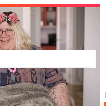
scuchar el podcast aquí, ver los mejores
 completo en Flooxer
. ¡La semana que
PrimerMundo.
mer Mundo
Soy una pringada
Victoria Martín