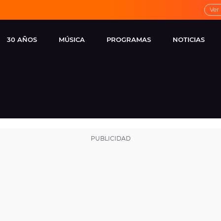
Ver
30 AÑOS
MÚSICA
PROGRAMAS
NOTICIAS
LOCAL DE ENSAYO
CUERPOS
FAMOSOS
EUROPA FM
ESPECIALES
CINE Y TEL
ESTRENOS
ME PONES
VIRALES
CONCIERTOS
LOCUTORES EUROPA
FM
ESTILO DE 
NOVEDADES
MUSICALES
ENTREVISTAS
REMEMBER EUROPA
FM