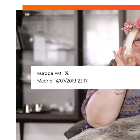
Europa FM
Madrid
14/07/2019 23:17
👉 Y recuerda que puedes volver a e
momentos en Europa FM y el
vídeo
viene, más! Esto es
#ProblemasDel
humor
challenge
Problemas Del Pri