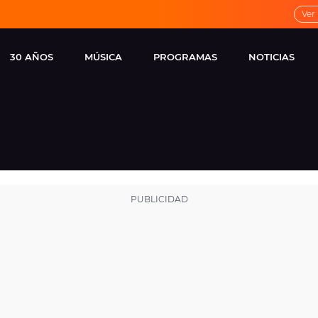
Ver
30 AÑOS
MÚSICA
PROGRAMAS
NOTICIAS
LOCAL DE ENSAYO
CUERPOS
FAMOSOS
EUROPA FM
ESPECIALES
CINE Y TEL
ESTRENOS
ME PONES
VIRALES
CONCIERTOS
LOCUTORES EUROPA
FM
ESTILO DE 
NOVEDADES
MUSICALES
ENTREVISTAS
REMEMBER EUROPA
FM