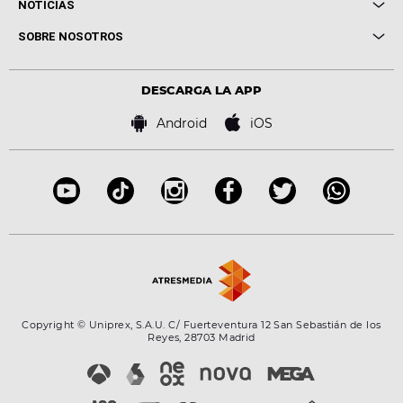
Cuerpos especiales
NOTICIAS
Conciertos
Me pones
Novedades
Cine y Televisión
SOBRE NOSOTROS
Locutores Europa FM
Estilo de vida
Política de privacidad
Virales
Advertencia legal
Tecnología
DESCARGA LA APP
Política de cookies
Famosos
Bases de concursos
Android
iOS
Accesibilidad
Configuración de la privacidad
Copyright © Uniprex, S.A.U. C/ Fuerteventura 12 San Sebastián de los
Reyes, 28703 Madrid