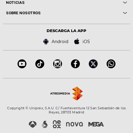
Cuerpos especiales
NOTICIAS
Conciertos
Me pones
Novedades
Cine y Televisión
SOBRE NOSOTROS
Locutores Europa FM
Estilo de vida
Política de privacidad
Virales
Advertencia legal
Tecnología
DESCARGA LA APP
Política de cookies
Famosos
Bases de concursos
Android
iOS
Accesibilidad
Configuración de la privacidad
Copyright © Uniprex, S.A.U. C/ Fuerteventura 12 San Sebastián de los
Reyes, 28703 Madrid