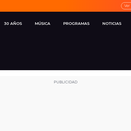
Ver
30 AÑOS
MÚSICA
PROGRAMAS
NOTICIAS
LOCAL DE ENSAYO
CUERPOS
FAMOSOS
EUROPA FM
ESPECIALES
CINE Y TEL
ESTRENOS
ME PONES
VIRALES
CONCIERTOS
LOCUTORES EUROPA
FM
ESTILO DE 
NOVEDADES
MUSICALES
ENTREVISTAS
REMEMBER EUROPA
FM