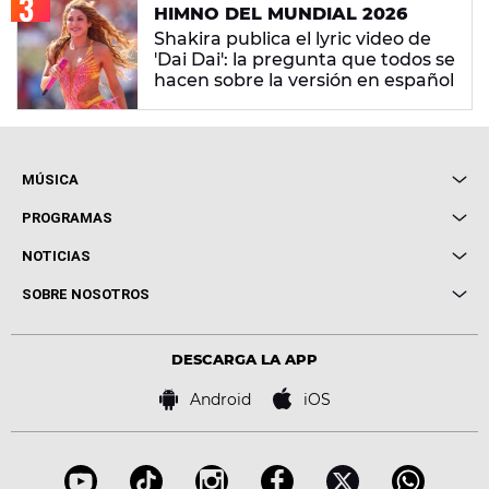
HIMNO DEL MUNDIAL 2026
Shakira publica el lyric video de
'Dai Dai': la pregunta que todos se
hacen sobre la versión en español
MÚSICA
Local de Ensayo Europa FM
PROGRAMAS
Entrevistas
Cuerpos especiales
NOTICIAS
Conciertos
Me pones
Novedades
Cine y Televisión
SOBRE NOSOTROS
Locutores Europa FM
Estilo de vida
Política de privacidad
Virales
Advertencia legal
Tecnología
DESCARGA LA APP
Política de cookies
Famosos
Bases de concursos
Android
iOS
Accesibilidad
Configuración de la privacidad