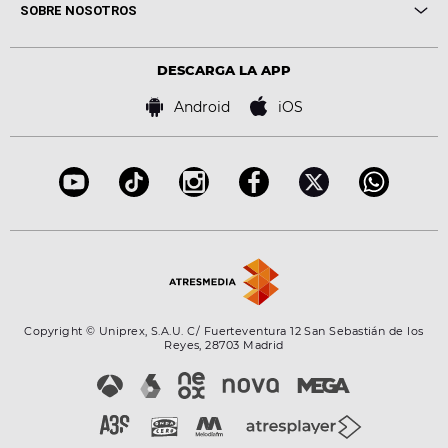
Novedades
Cine y Televisión
SOBRE NOSOTROS
Locutores Europa FM
Estilo de vida
Política de privacidad
Virales
Advertencia legal
Tecnología
DESCARGA LA APP
Política de cookies
Famosos
Bases de concursos
Android
iOS
Accesibilidad
Configuración de la privacidad
Copyright © Uniprex, S.A.U. C/ Fuerteventura 12 San Sebastián de los
Reyes, 28703 Madrid