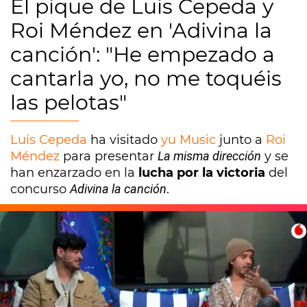
El pique de Luis Cepeda y
Roi Méndez en 'Adivina la
canción': "He empezado a
cantarla yo, no me toquéis
las pelotas"
Luis Cepeda
ha visitado
yu Music
junto a
Roi
Méndez
para presentar
La misma dirección
y se
han enzarzado en la
lucha por la victoria
del
concurso
Adivina la canción
.