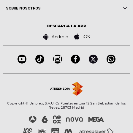
Me pones
Novedades
Cine y Televisión
SOBRE NOSOTROS
Locutores Europa FM
Estilo de vida
Política de privacidad
Virales
Advertencia legal
Tecnología
DESCARGA LA APP
Política de cookies
Famosos
Bases de concursos
Android
iOS
Accesibilidad
Configuración de la privacidad
Copyright © Uniprex, S.A.U. C/ Fuerteventura 12 San Sebastián de los
Reyes, 28703 Madrid