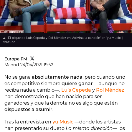
El pique de Luis Cepeda y Roi Méndez en 'Adivina la canción' en 'yu Music' |
Youtube
Europa FM
Madrid
24/04/2021 19:52
No se gana
absolutamente nada
, pero cuando uno
es competitivo siempre
quiere ganar
—aunque no
reciba nada a cambio—.
Luis Cepeda
y
Roi Méndez
han demostrado que han nacido para ser
ganadores y que la derrota no es algo que estén
dispuestos a asumir.
Tras la entrevista en
yu Music
—donde los artistas
han presentado su dueto
La misma dirección
— los