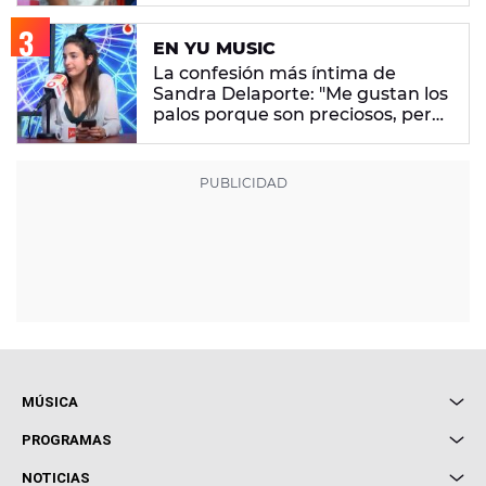
EN YU MUSIC
La confesión más íntima de
Sandra Delaporte: "Me gustan los
palos porque son preciosos, pero
no me ponen cachonda"
MÚSICA
Local de Ensayo Europa FM
PROGRAMAS
Entrevistas
Cuerpos especiales
NOTICIAS
Conciertos