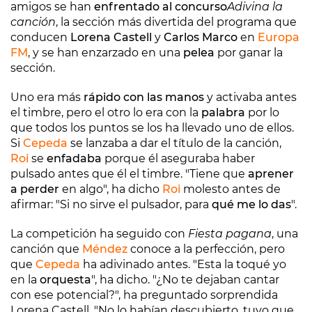
amigos se han
enfrentado al concurso
Adivina la
canción
, la sección más divertida del programa que
conducen
Lorena Castell
y
Carlos Marco
en
Europa
FM
, y se han enzarzado en una
pelea
por ganar la
sección.
Uno era más
rápido con las manos
y activaba antes
el timbre, pero el otro lo era con la
palabra
por lo
que todos los puntos se los ha llevado uno de ellos.
Si
Cepeda
se lanzaba a dar el título de la canción,
Roi
se
enfadaba
porque él aseguraba haber
pulsado antes que él el timbre. "Tiene que
aprener
a perder
en algo", ha dicho
Roi
molesto antes de
afirmar: "Si no sirve el pulsador, para
qué me lo das
".
La competición ha seguido con
Fiesta pagana
, una
canción que
Méndez
conoce a la perfección, pero
que
Cepeda
ha adivinado antes. "Esta la toqué yo
en la
orquesta
", ha dicho. "¿No te dejaban cantar
con ese potencial?", ha preguntado sorprendida
Lorena Castell. "No lo habían descubierto, tuvo que