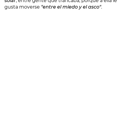
solar
, entre gente que traficaba, porque a ella le
gusta moverse
"entre el miedo y el asco"
.