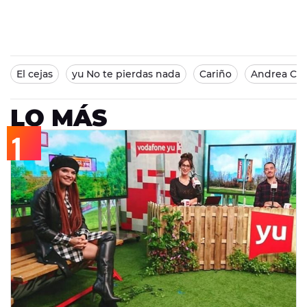
El cejas
yu No te pierdas nada
Cariño
Andrea Co
LO MÁS